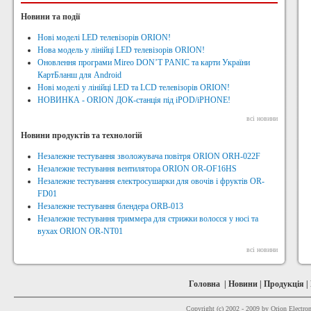
Новини та події
Нові моделі LED телевізорів ORION!
Нова модель у лінійці LED телевізорів ORION!
Оновлення програми Mireo DON’T PANIC та карти України
КартБланш для Android
Нові моделі у лінійці LED та LCD телевізорів ORION!
НОВИНКА - ORION ДОК-станція під iPOD/iPHONE!
всі новини
Новини продуктів та технологій
Незалежне тестування зволожувача повітря ORION ORH-022F
Незалежне тестування вентилятора ORION OR-OF16HS
Незалежне тестування електросушарки для овочів і фруктів OR-
FD01
Незалежне тестування блендера ORB-013
Незалежне тестування триммера для стрижки волосся у носі та
вухах ORION OR-NT01
всі новини
Головна
|
Новини
|
Продукція
|
Copyright (c) 2002 - 2009 by Orion Electron