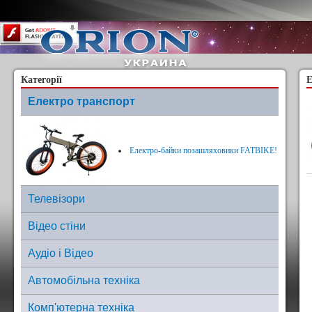
Content on this page requires a newer version of Adobe Flash Player.
Категорії
Е
Електро транспорт
Електро-байки позашляховики FATBIKE!
Телевізори
Відео стіни
Аудіо і Відео
Автомобільна техніка
Комп'ютерна техніка