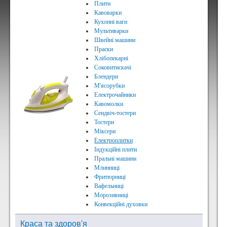
Плити
Кавоварки
Кухонні ваги
Мультиварки
Швейні машини
Праски
Хлібопекарні
Соковитискачі
Блендери
М'ясорубки
Електрочайники
Кавомолки
Сендвіч-тостери
Тостери
Міксери
Електроплитки
Індукційні плити
Пральні машини
Млинниці
Фритюрниці
Вафельниці
Морозивниці
Конвекційні духовки
Краса та здоров'я