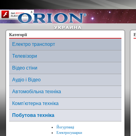
Content on this page requires a newer version of Adobe Flash Player.
Категорії
Е
Електро транспорт
Телевізори
Відео стіни
Аудіо і Відео
Автомобільна техніка
Комп'ютерна техніка
Побутова техніка
Йогуртниці
Електросушарки