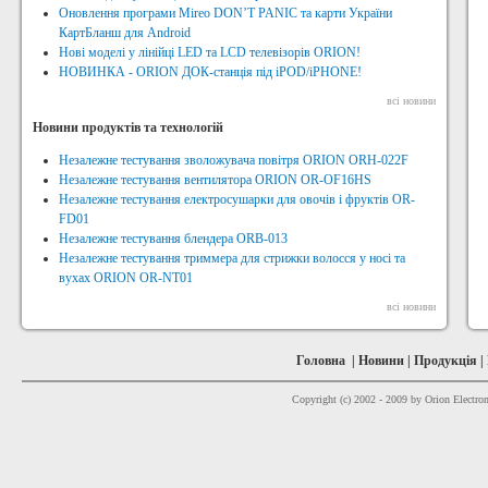
Оновлення програми Mireo DON’T PANIC та карти України
КартБланш для Android
Нові моделі у лінійці LED та LCD телевізорів ORION!
НОВИНКА - ORION ДОК-станція під iPOD/iPHONE!
всі новини
Новини продуктів та технологій
Незалежне тестування зволожувача повітря ORION ORH-022F
Незалежне тестування вентилятора ORION OR-OF16HS
Незалежне тестування електросушарки для овочів і фруктів OR-
FD01
Незалежне тестування блендера ORB-013
Незалежне тестування триммера для стрижки волосся у носі та
вухах ORION OR-NT01
всі новини
Головна
|
Новини
|
Продукція
|
Copyright (c) 2002 - 2009 by Orion Electron