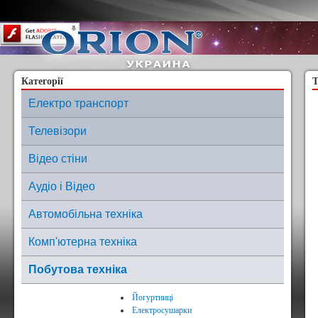
Content on this page requires a newer version of Adobe Flash Player.
Категорії
Т
Електро транспорт
Телевізори
Відео стіни
Аудіо і Відео
Автомобільна техніка
Комп'ютерна техніка
Побутова техніка
Йогуртниці
Електросушарки