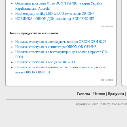
Оновлення програми Mireo DON’T PANIC та карти України
КартБланш для Android
Нові моделі у лінійці LED та LCD телевізорів ORION!
НОВИНКА - ORION ДОК-станція під iPOD/iPHONE!
всі новини
Новини продуктів та технологій
Незалежне тестування зволожувача повітря ORION ORH-022F
Незалежне тестування вентилятора ORION OR-OF16HS
Незалежне тестування електросушарки для овочів і фруктів OR-
FD01
Незалежне тестування блендера ORB-013
Незалежне тестування триммера для стрижки волосся у носі та
вухах ORION OR-NT01
всі новини
Головна
|
Новини
|
Продукція
|
Copyright (c) 2002 - 2009 by Orion Electron