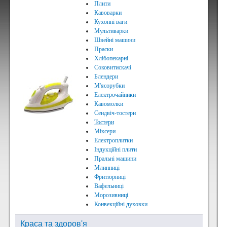
Плити
Кавоварки
Кухонні ваги
Мультиварки
Швейні машини
Праски
Хлібопекарні
Соковитискачі
Блендери
М'ясорубки
Електрочайники
Кавомолки
Сендвіч-тостери
Тостери
Міксери
Електроплитки
Індукційні плити
Пральні машини
Млинниці
Фритюрниці
Вафельниці
Морозивниці
Конвекційні духовки
Краса та здоров'я